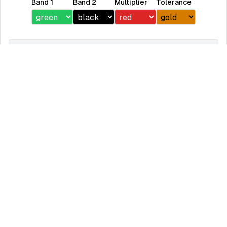
Band 1
Band 2
Multiplier
Tolerance
Resistance:
5 kΩ
Tolerance:
±5%
أرقام: تقوّس السطح الأعلى (
m
)
وي والسفلي لمقطع الجناح وترسم شكلاً دقيقًا له.
على فهم هندسة المقاطع الهوائية وتدعم مراحل التصميم الأولية في مشار