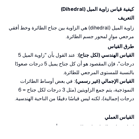
كيفية قياس زاوية الميل (Dihedral)
التعريف
زاوية الميل (dihedral) هي الزاوية بين جناح الطائرة وخط أفقي
مرجعي موازٍ لمحور جسم الطائرة.
طرق القياس
القياس الهندسي (لكل جناح)
: عند القول بأن "زاوية الميل 5
درجات"، فإن المقصود هو أن كل جناح يميل 5 درجات صعودًا
بالنسبة للمستوى المرجعي للطائرة.
القياس الإجمالي (غير رسمي)
: في بعض أوساط الطائرات
النموذجية، يتم جمع الزاويتين (مثل 3 درجات لكل جناح = 6
درجات إجمالية)، لكنه ليس قياسًا دقيقًا من الناحية الهندسية.
القياس العملي
لقياس زاوية الميل على طائرة حقيقية أو نموذج:
ضع الطائرة على سطح مستوٍ.